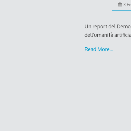
8 F
Un report del Demos 
dell’umanità artific
Read More…