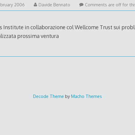
8
ebruary 2006
Davide Bennato
Comments are off for thi
February
2006
Institute in collaborazione col Wellcome Trust sui probl
ializzata prossima ventura
Decode Theme
by
Macho Themes