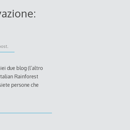
vazione:
post.
ei due blog (l’altro
Italian Rainforest
 siete persone che