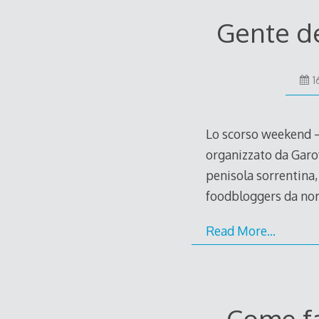
Gente de
1
Lo scorso weekend – 
organizzato da Garof
penisola sorrentina, 
foodbloggers da nor
Read More…
Come fa