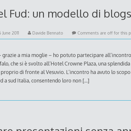
l Fud: un modello di blog
16
6 June 2011
Davide Bennato
Comments are off for this p
June
2011
grazie a mia moglie – ho potuto partecipare all’incontro
alo, che si è svolto all’Hotel Crowne Plaza, una splendida 
proprio di fronte al Vesuvio. L’incontro ha avuto lo scopo 
d a sud Italia, consentendo loro non
[…]
re presentazioni senza an