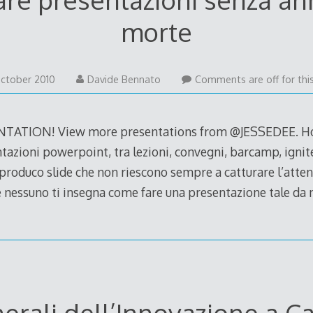
morte
5
ctober 2010
Davide Bennato
Comments are off for thi
October
2010
TATION! View more presentations from @JESSEDEE. Ho
tazioni powerpoint, tra lezioni, convegni, barcamp, ignite
roduco slide che non riescono sempre a catturare l’atten
he nessuno ti insegna come fare una presentazione tale da
nerali dell’Innovazione a Ca