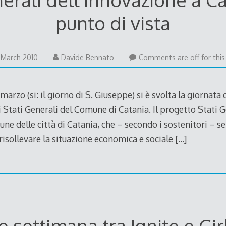
punto di vista
23
 March 2010
Davide Bennato
Comments are off for this
March
2010
marzo (si: il giorno di S. Giuseppe) si è svolta la giornata
i Stati Generali del Comune di Catania. Il progetto Stati G
ne delle città di Catania, che – secondo i sostenitori – s
risollevare la situazione economica e sociale
[…]
e settimana tra Ignite e Gi