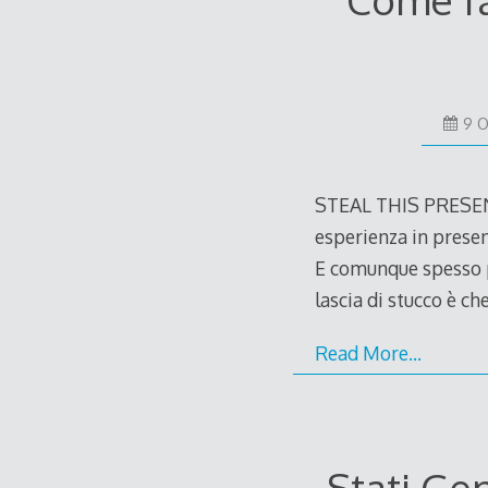
9 O
STEAL THIS PRESEN
esperienza in presen
E comunque spesso p
lascia di stucco è c
Read More…
Stati Ge