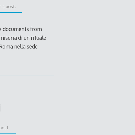
is post.
ore documents from
iseria di un rituale
 Roma nella sede
i
post.