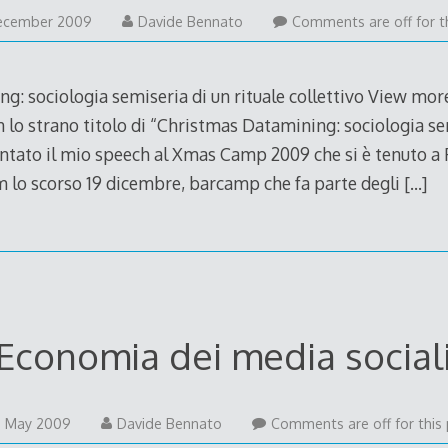
27
ecember 2009
Davide Bennato
Comments are off for th
December
2009
g: sociologia semiseria di un rituale collettivo View m
lo strano titolo di “Christmas Datamining: sociologia sem
entato il mio speech al Xmas Camp 2009 che si è tenuto a
m lo scorso 19 dicembre, barcamp che fa parte degli
[…]
Economia dei media social
23
3 May 2009
Davide Bennato
Comments are off for this 
May