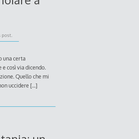
s post.
 una certa
 e così via dicendo.
zione. Quello che mi
 non uccidere
[…]
tania: un