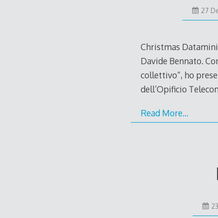
27 D
Christmas Dataminin
Davide Bennato. Con 
collettivo“, ho pres
dell’Opificio Teleco
Read More…
2