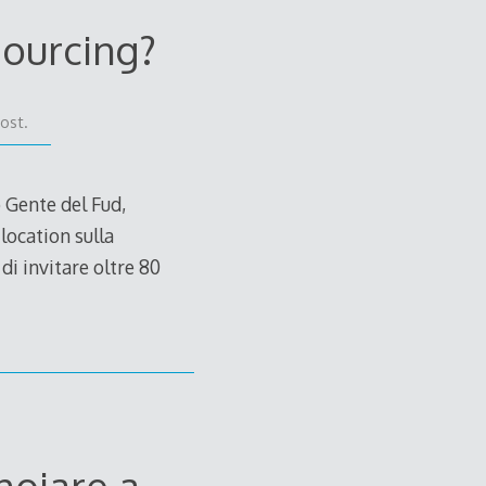
sourcing?
ost.
 Gente del Fud,
location sulla
di invitare oltre 80
noiare a