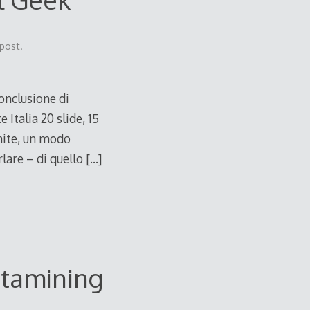
post.
onclusione di
Italia 20 slide, 15
gnite, un modo
rlare – di quello
[…]
atamining