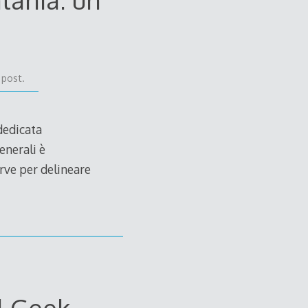
 post.
 dedicata
enerali è
erve per delineare
rl Geek