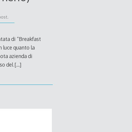
post.
tata di “Breakfast
 luce quanto la
nota azienda di
oso del
[…]