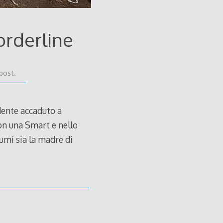
orderline
post.
idente accaduto a
on una Smart e nello
umi sia la madre di