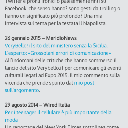
Twitter e profili ironici o palesemente finti su
Facebook. che senso hanno? sono gesti da trolling o
hanno un significato più profondo? Una mia
intervista sul tema per la testata Il Napolista.
26 gennaio 2015 – MeridioNews
VeryBello! il sito del ministero senza la Sicilia.
L’esperto: «Grossolani errori di comunicazione»
All’indomani delle critiche che hanno sommerso il
lancio del sito Verybello.it per comunicare gli eventi
culturali legati ad Expo 2015, il mio commento sulla
vicenda che prende spunto dal
mio post
sull’argomento
.
29 agosto 2014 – Wired Italia
Per i teenager il cellulare è più importante della
moda
Un reportage del New York Times sottolinea come