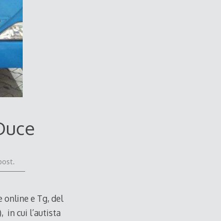
 Duce
post.
e online e Tg, del
in cui l’autista