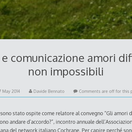
 e comunicazione amori diff
non impossibili
28
7 May 2014
Davide Bennato
Comments are off for this 
May
2014
sono stato ospite come relatore al convegno “Gli amori diff
no andare d’accordo?”, incontro annuale dell’Associazio
liana del network italiano Cochrane. Per capire perché so