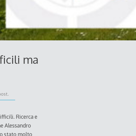
icili ma
post.
icili. Ricerca e
ne Alessandro
no stato molto