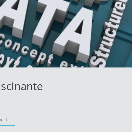
ascinante
post.