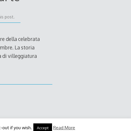
is post.
re della celebrata
embre. La storia
 di villeggiatura
-out if you wish.
Read More
Accept