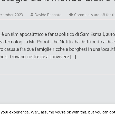
24
ecember 2023
Davide Bennato
Comments are off for th
January
2024
e è un film apocalittico e fantapolitico di Sam Esmail, auto
za tecnologica Mr. Robot, che Netflix ha distribuito a dic
o casuale fra due famiglie ricche e borghesi in una località
he si trovano costrette a convivere
[…]
Decode Theme
by
Macho Themes
your experience. We'll assume you're ok with this, but you can opt