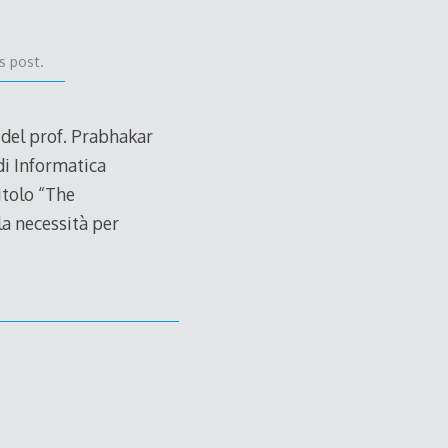
s post.
 del prof. Prabhakar
di Informatica
itolo “The
la necessità per