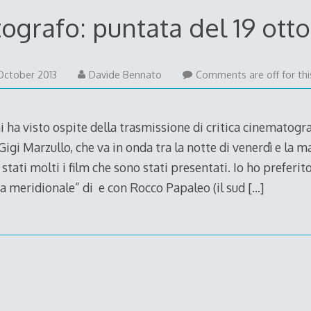
grafo: puntata del 19 ott
20
October 2013
Davide Bennato
Comments are off for thi
October
2013
ha visto ospite della trasmissione di critica cinematogra
igi Marzullo, che va in onda tra la notte di venerdì e la m
stati molti i film che sono stati presentati. Io ho preferi
a meridionale” di e con Rocco Papaleo (il sud
[…]