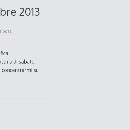
obre 2013
s post.
fica
attina di sabato.
to concentrarmi su