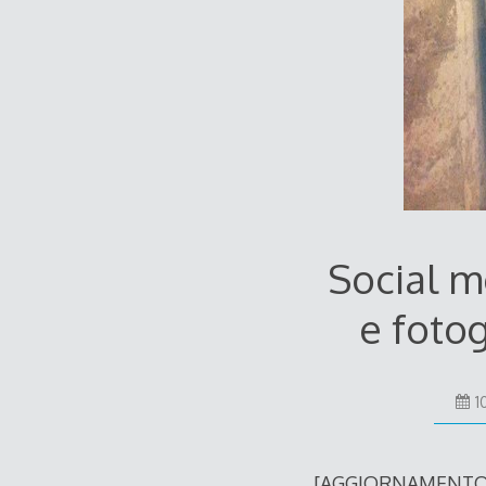
Social me
e fotog
1
[AGGIORNAMENTO 12/0