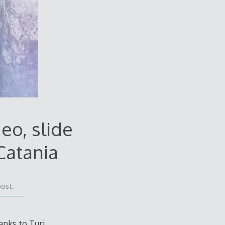
deo, slide
 Catania
post.
nks to Turi