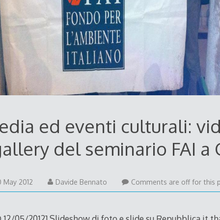
dia ed eventi culturali: vi
allery del seminario FAI a
12
0 May 2012
Davide Bennato
Comments are off for this 
May
2012
5/2012] Slideshow di foto e slide su Repubblica.it tha