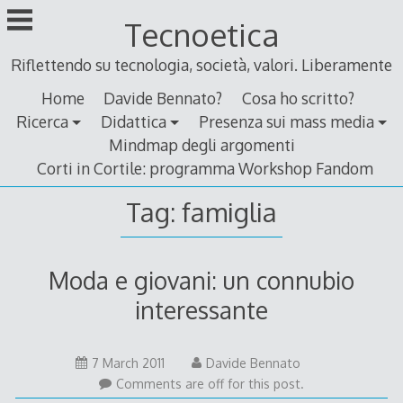
Skip
Tecnoetica
to
content
Riflettendo su tecnologia, società, valori. Liberamente
Home
Davide Bennato?
Cosa ho scritto?
Ricerca
Didattica
Presenza sui mass media
Mindmap degli argomenti
Corti in Cortile: programma Workshop Fandom
Tag:
famiglia
Moda e giovani: un connubio
interessante
5
7 March 2011
Davide Bennato
March
Comments are off for this post.