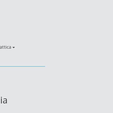
attica
ia