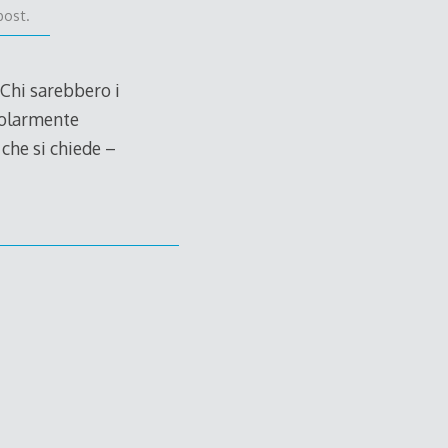
post.
 Chi sarebbero i
colarmente
 che si chiede –