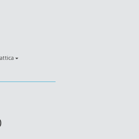
attica
0