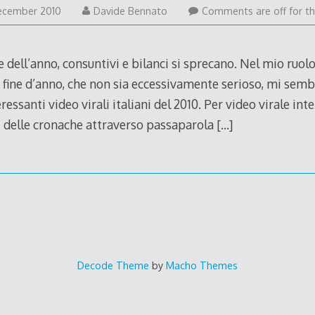
31
ecember 2010
Davide Bennato
Comments are off for th
December
2010
ne dell’anno, consuntivi e bilanci si sprecano. Nel mio ruol
i fine d’anno, che non sia eccessivamente serioso, mi sem
teressanti video virali italiani del 2010. Per video virale in
ri delle cronache attraverso passaparola
[…]
Decode Theme
by
Macho Themes