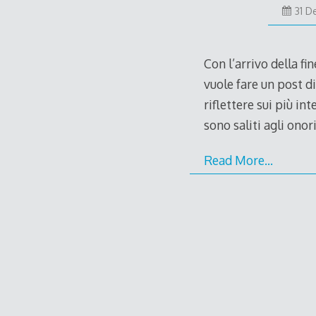
31 D
Con l’arrivo della fi
vuole fare un post d
riflettere sui più in
sono saliti agli ono
Read More…