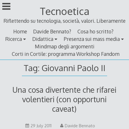
Skip
Tecnoetica
to
content
Riflettendo su tecnologia, società, valori. Liberamente
Home
Davide Bennato?
Cosa ho scritto?
Ricerca
Didattica
Presenza sui mass media
Mindmap degli argomenti
Corti in Cortile: programma Workshop Fandom
Tag:
Giovanni Paolo II
Una cosa divertente che rifarei
volentieri (con opportuni
caveat)
29
29 July 2011
Davide Bennato