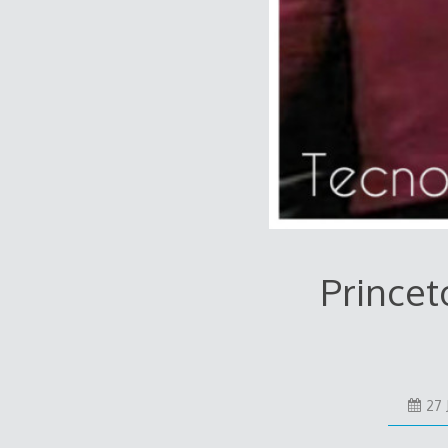
Princet
27 