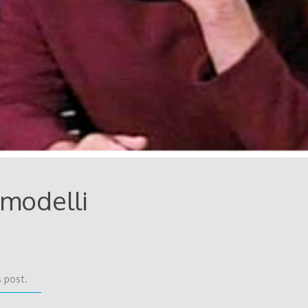
 modelli
 post.