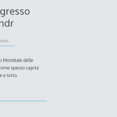
ngresso
indr
 post.
so Mondiale delle
 Come spesso capita
e e tutto