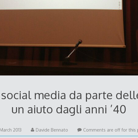
 social media da parte dell
un aiuto dagli anni ’40
 March 2013
Davide Bennato
Comments are off for this 