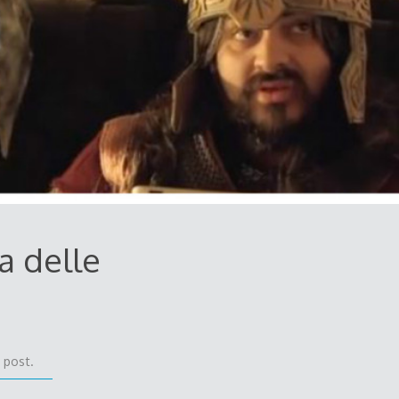
za delle
 post.