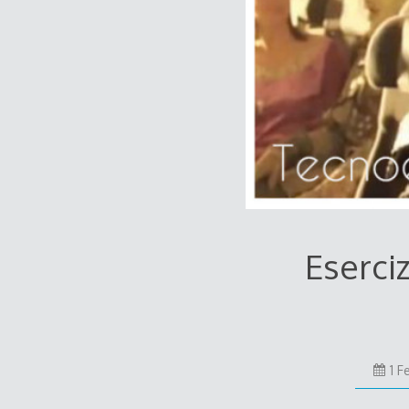
Eserciz
1 F