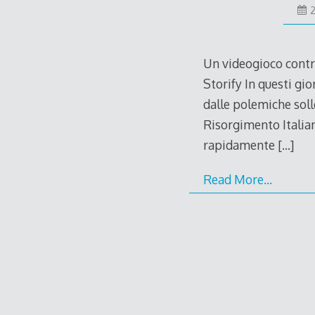
2
Un videogioco contro
Storify In questi gio
dalle polemiche soll
Risorgimento Italiano
rapidamente
[…]
Read More…