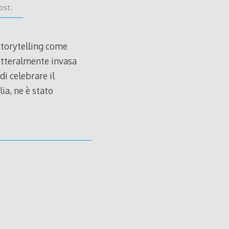
ost.
storytelling come
letteralmente invasa
i celebrare il
ia, ne è stato