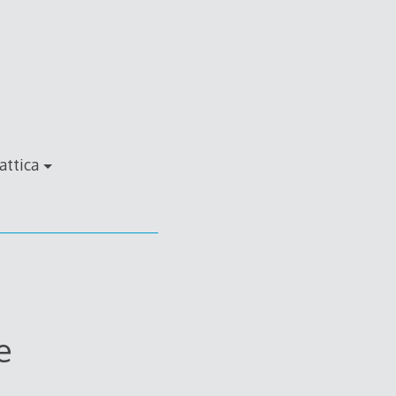
attica
e