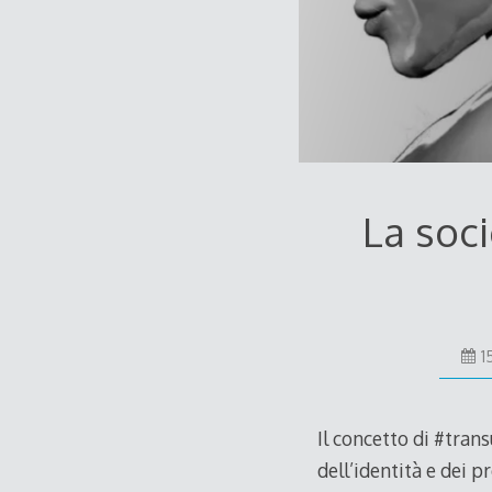
La soci
1
Il concetto di #tra
dell’identità e dei 