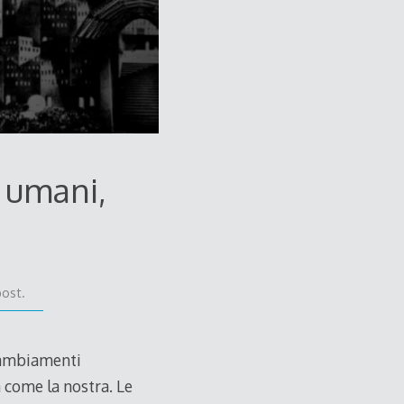
i umani,
post.
cambiamenti
a come la nostra. Le