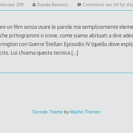
17
February 2011
Davide Bennato
Comments are off for thi
February
2011
are un film senza usare le parole ma semplicemente eleme
 anche pittogrammi o icone, come siamo abituati a dire ades
ington con Guerre Stellari Episodio IV (quello dove espl
cito. Lui chiama questa tecnica
[…]
Decode Theme
by
Macho Themes