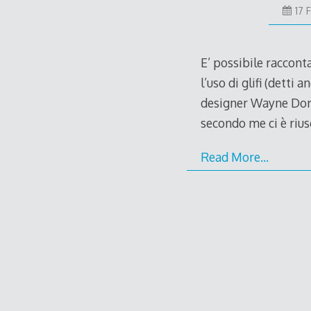
17 
E’ possibile raccont
l’uso di glifi (detti
designer Wayne Dorr
secondo me ci è rius
Read More…