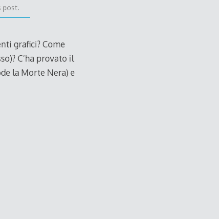
s post.
nti grafici? Come
so)? C’ha provato il
ode la Morte Nera) e