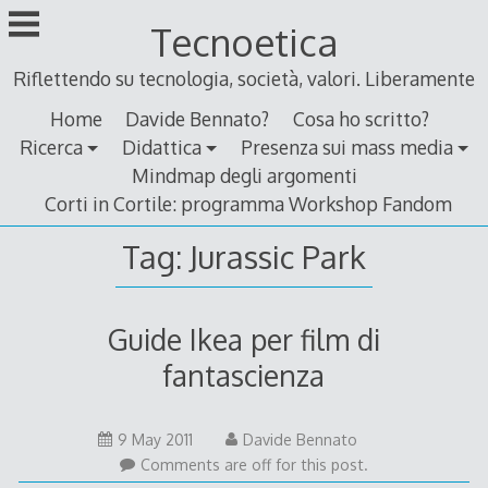
Skip
Tecnoetica
to
content
Riflettendo su tecnologia, società, valori. Liberamente
Home
Davide Bennato?
Cosa ho scritto?
Ricerca
Didattica
Presenza sui mass media
Mindmap degli argomenti
Corti in Cortile: programma Workshop Fandom
Tag:
Jurassic Park
Guide Ikea per film di
fantascienza
9
9 May 2011
Davide Bennato
May
Comments are off for this post.