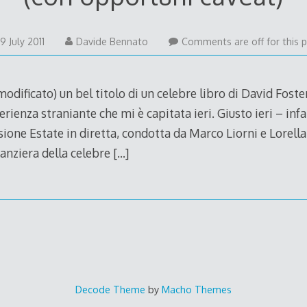
29
9 July 2011
Davide Bennato
Comments are off for this p
July
2011
modificato) un bel titolo di un celebre libro di David Fost
rienza straniante che mi è capitata ieri. Giusto ieri – infa
sione Estate in diretta, condotta da Marco Liorni e Lorella
canziera della celebre
[…]
Decode Theme
by
Macho Themes