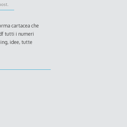
post.
forma cartacea che
f tutti i numeri
ng, idee, tutte