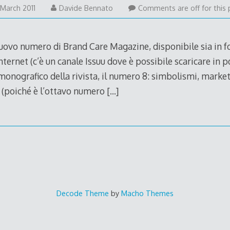
3
 March 2011
Davide Bennato
Comments are off for this 
March
2011
nuovo numero di Brand Care Magazine, disponibile sia in 
ternet (c’è un canale Issuu dove è possibile scaricare in pd
 monografico della rivista, il numero 8: simbolismi, marketi
8 (poiché è l’ottavo numero
[…]
Decode Theme
by
Macho Themes