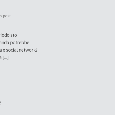
s post.
riodo sto
manda potrebbe
ia e social network?
la
[…]
e