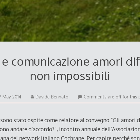
 e comunicazione amori diff
non impossibili
28
7 May 2014
Davide Bennato
Comments are off for this 
May
2014
sono stato ospite come relatore al convegno “Gli amori diff
no andare d’accordo?”, incontro annuale dell’Associazio
liana del network italiano Cochrane. Per capire perché so