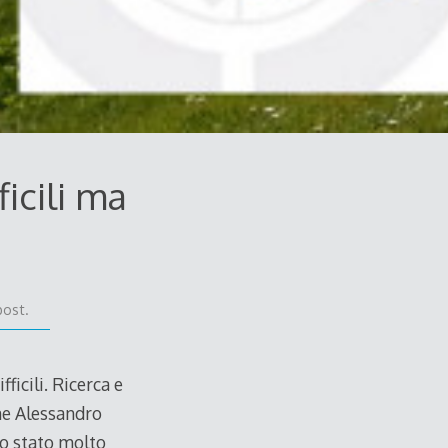
icili ma
post.
icili. Ricerca e
ne Alessandro
no stato molto