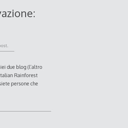
vazione:
post.
ei due blog (l’altro
Italian Rainforest
 siete persone che