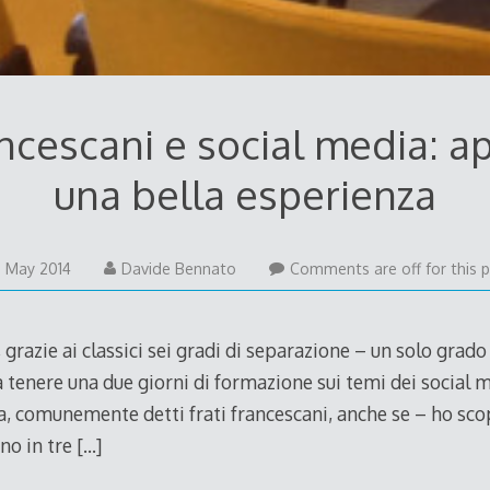
ancescani e social media: a
una bella esperienza
6
 May 2014
Davide Bennato
Comments are off for this p
May
2014
grazie ai classici sei gradi di separazione – un solo grado 
a tenere una due giorni di formazione sui temi dei social m
lia, comunemente detti frati francescani, anche se – ho sco
ono in tre
[…]