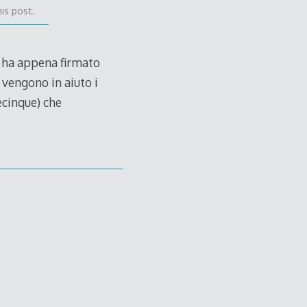
is post.
o ha appena firmato
, vengono in aiuto i
fecinque) che