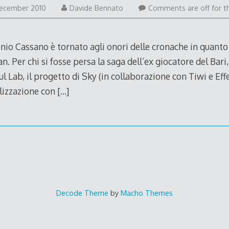
29
ecember 2010
Davide Bennato
Comments are off for th
December
2010
onio Cassano è tornato agli onori delle cronache in quant
n. Per chi si fosse persa la saga dell’ex giocatore del Bari
ful Lab, il progetto di Sky (in collaborazione con Tiwi e Ef
alizzazione con
[…]
Decode Theme
by
Macho Themes