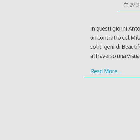
29 D
In questi giorni Ant
un contratto col Mila
soliti geni di Beauti
attraverso una visu
Read More…