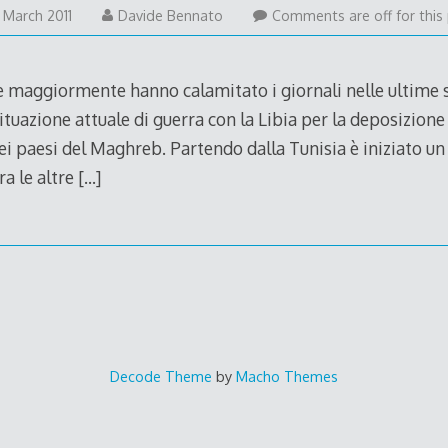
16
 March 2011
Davide Bennato
Comments are off for this 
September
2011
he maggiormente hanno calamitato i giornali nelle ultime 
ituazione attuale di guerra con la Libia per la deposizione
dei paesi del Maghreb. Partendo dalla Tunisia è iniziato u
tra le altre
[…]
Decode Theme
by
Macho Themes