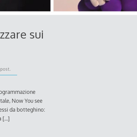
zzare sui
 post.
 programmazione
rtale, Now You see
cessi da botteghino:
ca
[…]