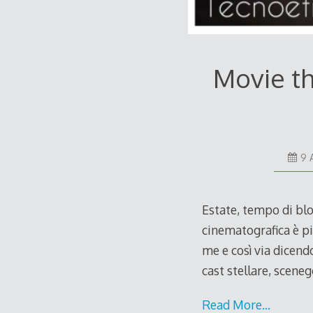
Movie th
9 
Estate, tempo di blo
cinematografica è p
me e così via dicendo
cast stellare, sceneg
Read More…