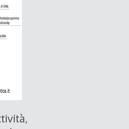
ività,