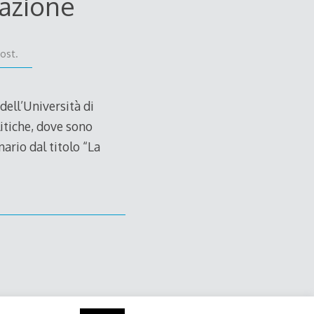
iazione
ost.
ell’Università di
litiche, dove sono
ario dal titolo “La