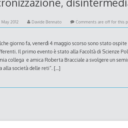
ronizzazione, disintermed
 May 2012
Davide Bennato
Comments are off for this p
he giorno fa, venerdì 4 maggio scorso sono stato ospite d
fferenti. Il primo evento è stato alla Facoltà di Scienze Po
 mia collega e amica Roberta Bracciale a svolgere un semin
 alla società delle reti“.
[…]
Decode Theme
by
Macho Themes