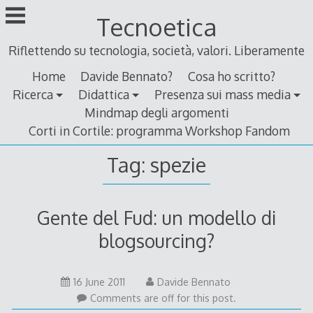
Skip
Tecnoetica
to
content
Riflettendo su tecnologia, società, valori. Liberamente
Home
Davide Bennato?
Cosa ho scritto?
Ricerca
Didattica
Presenza sui mass media
Mindmap degli argomenti
Corti in Cortile: programma Workshop Fandom
Tag:
spezie
Gente del Fud: un modello di
blogsourcing?
16
16 June 2011
Davide Bennato
June
Comments are off for this post.