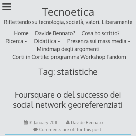
Skip
Tecnoetica
to
content
Riflettendo su tecnologia, società, valori. Liberamente
Home
Davide Bennato?
Cosa ho scritto?
Ricerca
Didattica
Presenza sui mass media
Mindmap degli argomenti
Corti in Cortile: programma Workshop Fandom
Tag:
statistiche
Foursquare o del successo dei
social network georeferenziati
30
31 January 2011
Davide Bennato
January
Comments are off for this post.