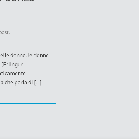
post.
delle donne, le donne
 (Erlingur
raticamente
la che parla di
[…]