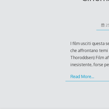
2
I film usciti questa
che affrontano temi 
Thoroddsen) Film aff
inesistente, forse p
Read More…