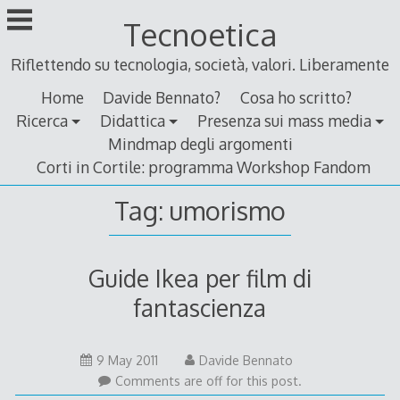
Skip
Tecnoetica
to
content
Riflettendo su tecnologia, società, valori. Liberamente
Home
Davide Bennato?
Cosa ho scritto?
Ricerca
Didattica
Presenza sui mass media
Mindmap degli argomenti
Corti in Cortile: programma Workshop Fandom
Tag:
umorismo
Guide Ikea per film di
fantascienza
9
9 May 2011
Davide Bennato
May
Comments are off for this post.