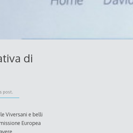
tiva di
s post.
e Viversani e belli
mmissione Europea
 avere