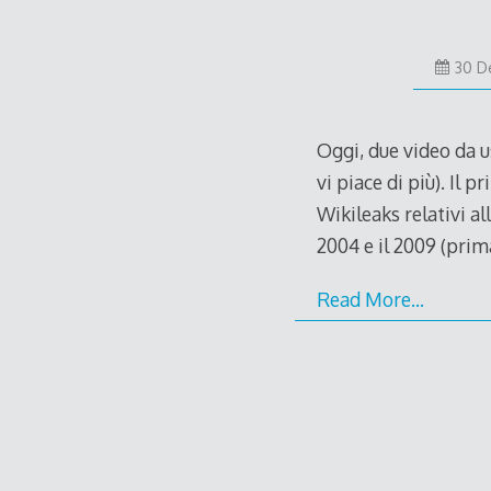
30 D
Oggi, due video da us
vi piace di più). Il 
Wikileaks relativi al
2004 e il 2009 (prim
Read More…