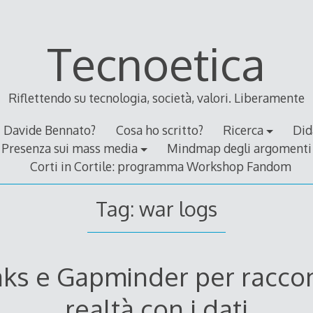
Tecnoetica
Riflettendo su tecnologia, società, valori. Liberamente
Davide Bennato?
Cosa ho scritto?
Ricerca
Did
Presenza sui mass media
Mindmap degli argomenti
Corti in Cortile: programma Workshop Fandom
Tag:
war logs
aks e Gapminder per raccon
realtà con i dati