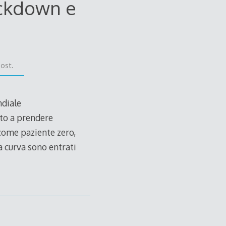
ockdown e
post.
ndiale
to a prendere
 come paziente zero,
la curva sono entrati