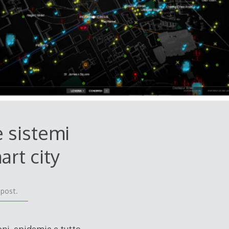
e sistemi
art city
 post.