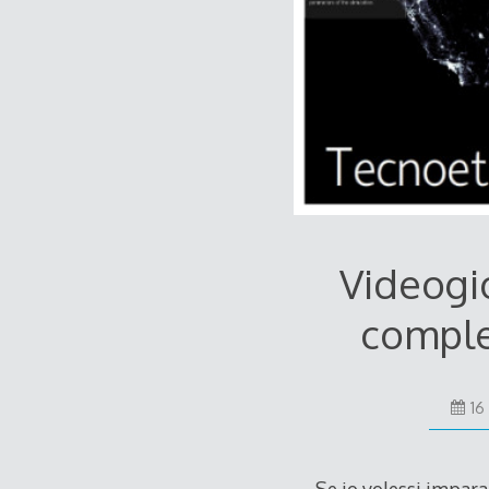
Videogio
comples
16