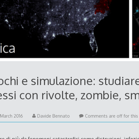
chi e simulazione: studiar
si con rivolte, zombie, sm
 March 2016
Davide Bennato
Comments are off for this