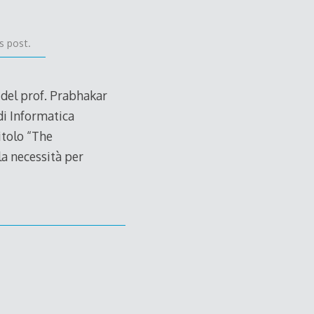
s post.
 del prof. Prabhakar
di Informatica
itolo “The
la necessità per