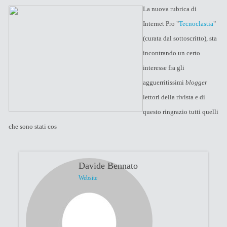
La nuova rubrica di
Internet Pro "
Tecnoclastia
"
(curata dal sottoscritto), sta
incontrando un certo
interesse fra gli
agguerritissimi
blogger
lettori della rivista e di
questo ringrazio tutti quelli
che sono stati cos
Davide Bennato
Website