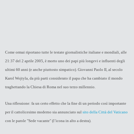
Come ormai riportano tutte le testate giornalistiche italiane e mondiali, alle
21:37 del 2 aprile 2005, è morto uno dei papi più longevi e influenti degli
ultimi 60 anni (e anche piuttosto simpatico). Giovanni Paolo II, al secolo
Karol Wojtyla, da più parti considerato il papa che ha cambiato il mondo
traghettando la Chiesa di Roma nel suo terzo millennio.
Una riflessione: fa un certo effetto che la fine di un periodo così importante
per il cattolicesimo moderno sia annunciato sul
sito della Città del Vaticano
con le parole "Sede vacante" (l’icona in alto a destra).