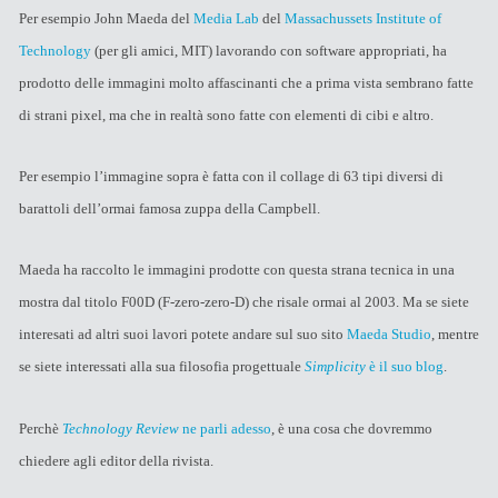
Per esempio John Maeda del
Media Lab
del
Massachussets Institute of
Technology
(per gli amici, MIT) lavorando con software appropriati, ha
prodotto delle immagini molto affascinanti che a prima vista sembrano fatte
di strani pixel, ma che in realtà sono fatte con elementi di cibi e altro.
Per esempio l’immagine sopra è fatta con il collage di 63 tipi diversi di
barattoli dell’ormai famosa zuppa della Campbell.
Maeda ha raccolto le immagini prodotte con questa strana tecnica in una
mostra dal titolo F00D (F-zero-zero-D) che risale ormai al 2003. Ma se siete
interesati ad altri suoi lavori potete andare sul suo sito
Maeda Studio
, mentre
se siete interessati alla sua filosofia progettuale
Simplicity
è il suo blog
.
Perchè
Technology Review
ne parli adesso
, è una cosa che dovremmo
chiedere agli editor della rivista.