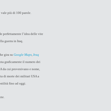
vale più di 100 parole.
e perfettamente l’idea delle vite
a guerra in Iraq.
che gira su
Google Maps
,
Iraq
nta graficamente il numero dei
SA da cui provenivano e nome,
ta di morte dei militari USA a
ostilità fino ad oggi.
nte.