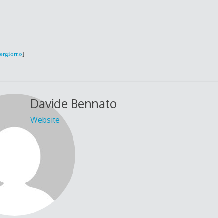
pergiorno
]
Davide Bennato
Website