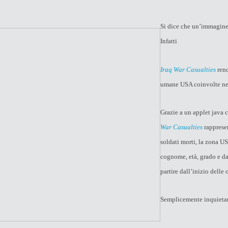
Si dice che un’immagine 
Infatti
Iraq War Casualties
rend
umane USA coinvolte nell
Grazie a un applet java 
War Casualties
rapprese
soldati morti, la zona U
cognome, età, grado e da
partire dall’inizio delle 
Semplicemente inquieta