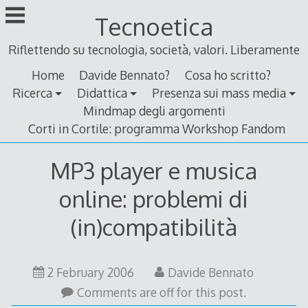
Skip
Tecnoetica
to
content
Riflettendo su tecnologia, società, valori. Liberamente
Home
Davide Bennato?
Cosa ho scritto?
Ricerca
Didattica
Presenza sui mass media
Mindmap degli argomenti
Corti in Cortile: programma Workshop Fandom
MP3 player e musica
online: problemi di
(in)compatibilità
2
2 February 2006
Davide Bennato
February
Comments are off for this post.