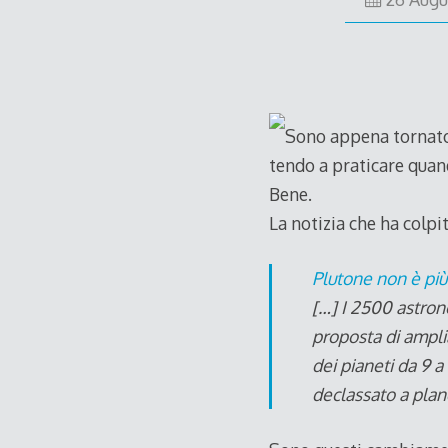
Sono appena tornato 
tendo a praticare quan
Bene.
La notizia che ha colp
Plutone non è più
[…] I 2500 astrono
proposta di ampli
dei pianeti da 9 a 
declassato a plan