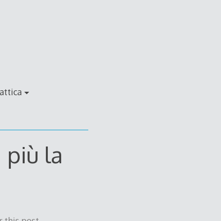
attica
 più la
 this post.