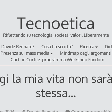
Tecnoetica
Riflettendo su tecnologia, società, valori. Liberamente
Davide Bennato?
Cosa ho scritto?
Ricerca
Did
Presenza sui mass media
Mindmap degli argomenti
Corti in Cortile: programma Workshop Fandom
i la mia vita non sarà
stessa…
26
st 2006
Davide Bennato
Comments are off for