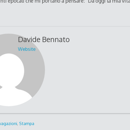
i epocali che mi portano a pensare: “Da oggi la mia vita
Davide Bennato
Website
vagazioni
,
Stampa