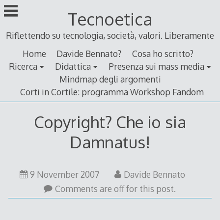
Skip
Tecnoetica
to
content
Riflettendo su tecnologia, società, valori. Liberamente
Home
Davide Bennato?
Cosa ho scritto?
Ricerca
Didattica
Presenza sui mass media
Mindmap degli argomenti
Corti in Cortile: programma Workshop Fandom
Copyright? Che io sia
Damnatus!
9
9 November 2007
Davide Bennato
November
Comments are off for this post.
2007