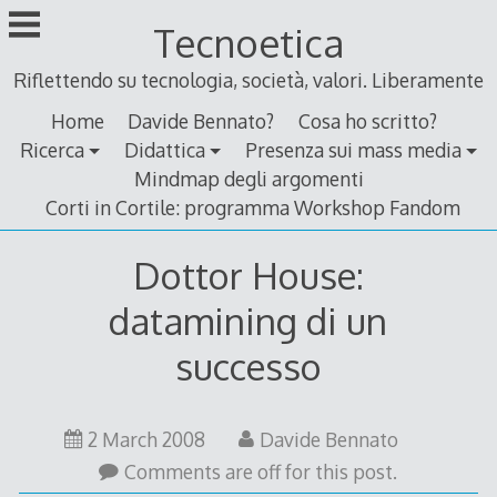
Skip
Tecnoetica
to
content
Riflettendo su tecnologia, società, valori. Liberamente
Home
Davide Bennato?
Cosa ho scritto?
Ricerca
Didattica
Presenza sui mass media
Mindmap degli argomenti
Corti in Cortile: programma Workshop Fandom
Dottor House:
datamining di un
successo
2
2 March 2008
Davide Bennato
March
Comments are off for this post.